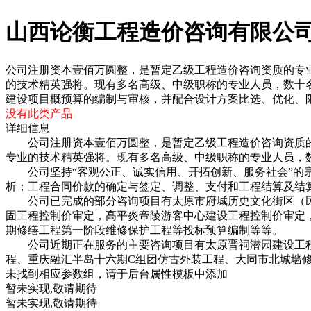
山西论衡工程造价咨询有限公
公司注册资本壹佰万圆整，是暂定乙级工程造价咨询资质的专
的技术精英强将。现有多名高级、中级职称的专业人员，数十
建设项目概预算的编制与审核，并配合设计方案比选、优化、
没有此类产品
详细信息
公司注册资本壹佰万圆整，是暂定乙级工程造价咨询资质
专业的技术精英强将。现有多名高级、中级职称的专业人员，
公司坚持“客观公正、诚实信用、开拓创新、服务社会”
析；工程合同价款的确定与签定、调整、支付和工程结算及结
公司已完成的部分咨询项目有太原市府城历史文化街区（
固工程控制价审定，高平炎帝陵游客中心建设工程控制价审定，五
期修缮工程第一阶段维修保护工程等投标预算编制等等。
公司近期正在服务的主要咨询项目有太原晋祠潜园建设工
程、重庆融汇半岛十六期C组团仿古外装工程、大同市北城墙
未找到相应参数组，请于后台属性模板中添加
暂未实现,敬请期待
暂未实现,敬请期待