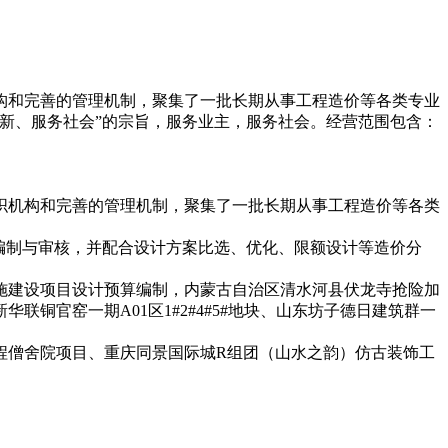
构和完善的管理机制，聚集了一批长期从事工程造价等各类专业
新、服务社会”的宗旨，服务业主，服务社会。经营范围包含：
织机构和完善的管理机制，聚集了一批长期从事工程造价等各类
编制与审核，并配合设计方案比选、优化、限额设计等造价分
施建设项目设计预算编制，内蒙古自治区清水河县伏龙寺抢险加
官窑一期A01区1#2#4#5#地块、山东坊子德日建筑群一
程僧舍院项目、重庆同景国际城R组团（山水之韵）仿古装饰工